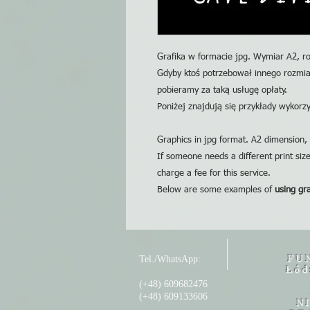
Grafika w formacie jpg. Wymiar A2, ro
Gdyby ktoś potrzebował innego rozmia
pobieramy za taką usługę opłaty.
Poniżej znajdują się przykłady wykorzys
Graphics in jpg format. A2 dimension, 
If someone needs a different print siz
charge a fee for this service.
Below are some examples of
using gr
FU
Tel./WhatsApp:
Łód
(+48) 609682476
(+48) 609133606
N