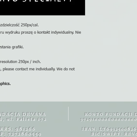
zdzielczość 250px/cal.
ru wydruku proszę o kontakt indywidualny. Nie
tania grafiki.
resolution 250px / inch.
e, please contact me individually. We do not
aphics.
NDACJA DEVANA
KONTO FUNDACJI 
ź, ul. Falista 172
372910000600000000
KRS: 981266
IBAN: LT6932500826
IP: 7272860559
BIC/SWIFT: REV