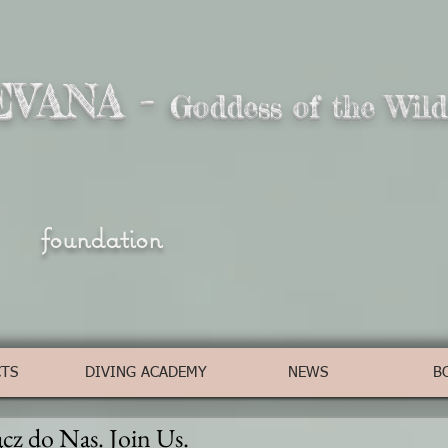
EVANA -
Goddess of the Wild
foundation
CTS
DIVING ACADEMY
NEWS
B
cz do Nas. Join Us.