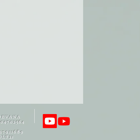
DEVANA
04702564
37911689
OLT21