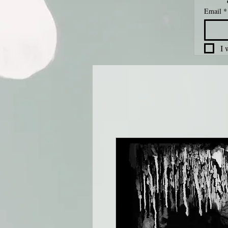
Email
*
I 