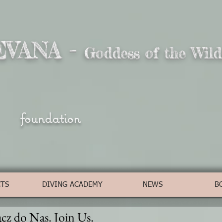
EVANA -
Goddess of the Wild
foundation
CTS
DIVING ACADEMY
NEWS
B
cz do Nas. Join Us.