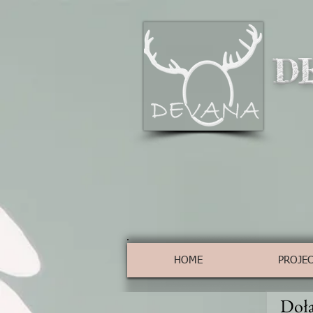
D
HOME
PROJE
Dołą