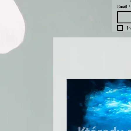
Email
*
I 