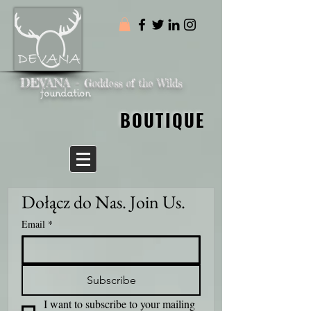
DEVANA -
Goddess of the Wilds
foundation
BOUTIQUE
BOUTIQUE
Dołącz do Nas. Join Us.
Email
*
Subscribe
I want to subscribe to your mailing 