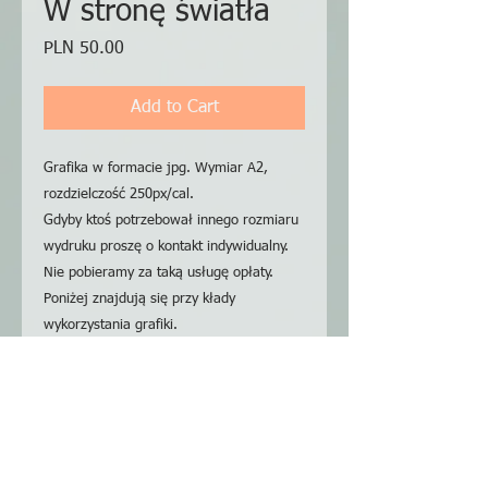
W stronę światła
Price
PLN 50.00
Add to Cart
Grafika w formacie jpg. Wymiar A2,
rozdzielczość 250px/cal.
Gdyby ktoś potrzebował innego rozmiaru
wydruku proszę o kontakt indywidualny.
Nie pobieramy za taką usługę opłaty.
Poniżej znajdują się przy kłady
wykorzystania grafiki.
Graphics in jpg format. A2 dimension,
resolution 250px / inch.
If someone needs a different print size,
please contact me individually. We do not
charge a fee for this service.