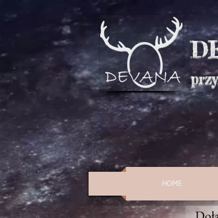
D
prz
HOME
Dołą