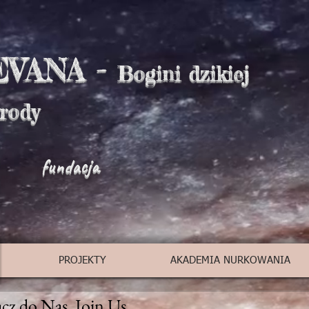
EVANA -
Bogini dzikiej
yrody
fundacja
PROJEKTY
AKADEMIA NURKOWANIA
cz do Nas. Join Us.