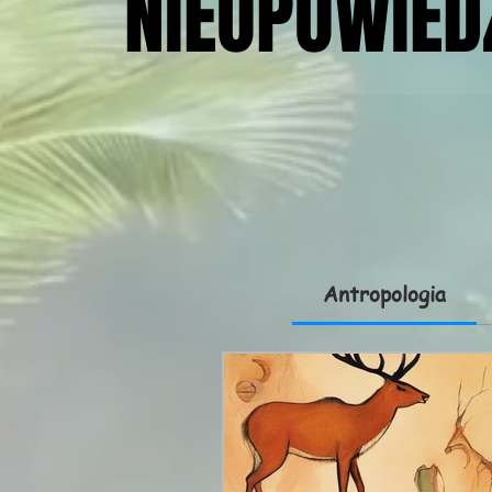
NIEOPOWIED
NIEOPOWIED
Antropologia