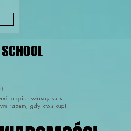
G SCHOOL
G SCHOOL
:)
ymi, napisz własny kurs.
ym razem, gdy ktoś kupi