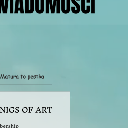
 WIADOMOŚCI
 WIADOMOŚCI
Matura to pestka
NIGS OF ART
ership