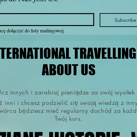
Subscribe
cę dołączyć do listy mailingowej.
NTERNATIONAL TRAVELLIN
NTERNATIONAL TRAVELLIN
ABOUT US
ABOUT US
cz innych i zarabiaj pieniądze za swój wysiłek 
niż inni i chcesz podzielić się swoją wiedzą z inn
twórca będziesz mieć regularny dochód za każd
Twój kurs.