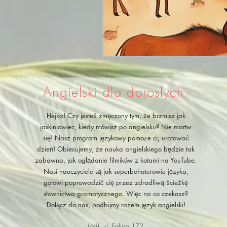
Angielski dla dorosłych
Hejka! Czy jesteś zmęczony tym, że brzmisz jak
jaskiniowiec, kiedy mówisz po angielsku? Nie martw
się! Nasz program językowy pomoże ci, uratować
dzień! Obiecujemy, że nauka angielskiego będzie tak
zabawna, jak oglądanie filmików z kotami na YouTube.
Nasi nauczyciele są jak superbohaterowie języka,
gotowi poprowadzić cię przez zdradliwą ścieżkę
słownictwa gramatycznego. Więc na co czekasz?
Dołącz do nas, podbijmy razem język angielski!
Łódź, ul. Falista 172