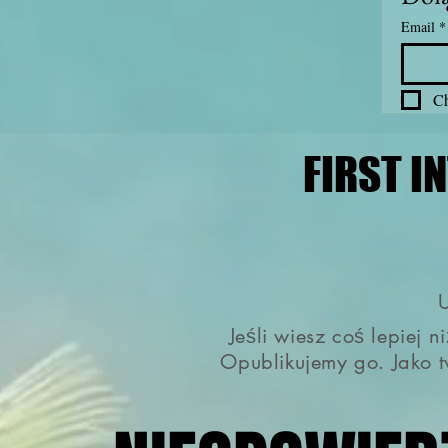
Email
*
Ch
FIRST I
FIRST I
U
Jeśli wiesz coś lepiej 
Opublikujemy go. Jako 