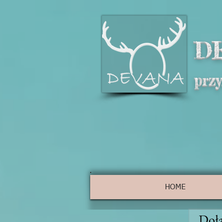
D
prz
HOME
Dołą