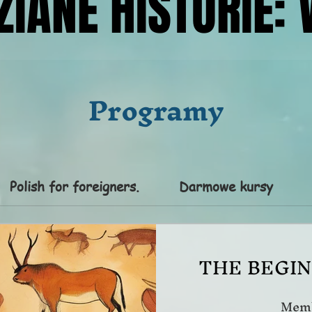
ZIANE HISTORIE:
ZIANE HISTORIE:
Programy
Polish for foreigners.
Darmowe kursy
THE BEGIN
Memb