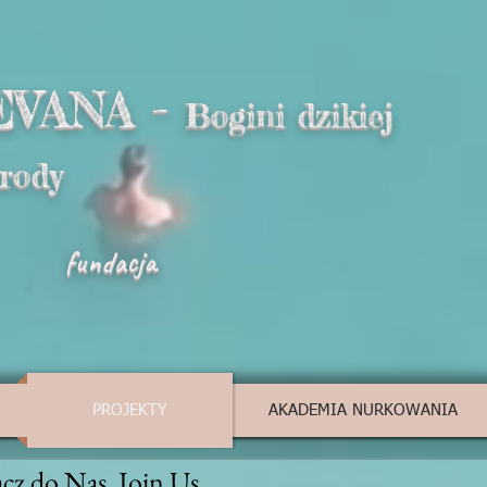
EVANA -
Bogini dzikiej
yrody
fundacja
PROJEKTY
AKADEMIA NURKOWANIA
cz do Nas. Join Us.