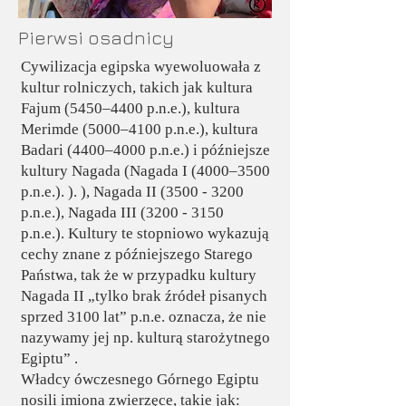
Pierwsi osadnicy
Cywilizacja egipska wyewoluowała z
kultur rolniczych, takich jak kultura
Fajum (5450–4400 p.n.e.), kultura
Merimde (5000–4100 p.n.e.), kultura
Badari (4400–4000 p.n.e.) i późniejsze
kultury Nagada (Nagada I (4000–3500
p.n.e.). ). ), Nagada II
(3500 - 3200
p.n.e.), Nagada III
(3200 - 3150
p.n.e.). Kultury te stopniowo wykazują
cechy znane z późniejszego Starego
Państwa, tak że w przypadku kultury
Nagada II „tylko brak źródeł pisanych
sprzed 3100 lat” p.n.e. oznacza, że ​​nie
nazywamy jej np. kulturą starożytnego
Egiptu” .
Władcy ówczesnego Górnego Egiptu
nosili imiona zwierzęce, takie jak: