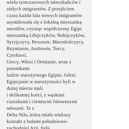
wielu tymczasowych mieszkańców i
stałych imigrantów. Z przejściem
czasu każda fala nowych imigrantów
asymilowała się z lokalną mieszanką
narodów, czyniąc współczesny Egipt
mieszanką Libijczyków, Nubijczyków,
Syryjczycy, Persowie, Macedończycy,
Rzymianie, Arabowie, Turcy,
Czerkiesi,
Grecy, Włosi i Ormianie, wraz z
potomkami
ludzie starożytnego Egiptu. Górni
Egipcjanie w starożytności byli w
dużej mierze mali
i delikatnej kości, z wąskimi
czaszkami i ciemnymi falowanymi
włosami. Te z
Delta Nilu, która miała większy
kontakt z ludami południowo-
zachodniej Azji, była