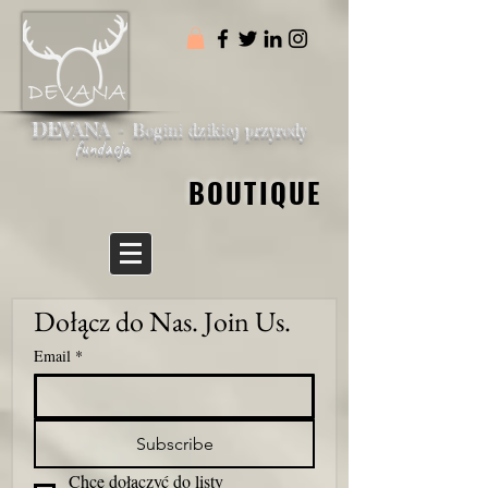
DEVANA -
Bogini dzikiej przyrody
fundacja
BOUTIQUE
BOUTIQUE
Dołącz do Nas. Join Us.
Email
*
Subscribe
Chcę dołączyć do listy 