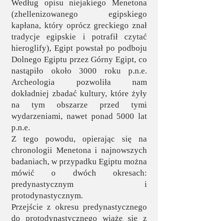
Według opisu niejakiego Menetona
(zhellenizowanego egipskiego
kapłana, który oprócz greckiego znał
tradycje egipskie i potrafił czytać
hieroglify), Egipt powstał po podboju
Dolnego Egiptu przez Górny Egipt, co
nastąpiło około 3000 roku p.n.e.
Archeologia pozwoliła nam
dokładniej zbadać kultury, które żyły
na tym obszarze przed tymi
wydarzeniami, nawet ponad 5000 lat
p.n.e.
Z tego powodu, opierając się na
chronologii Menetona i najnowszych
badaniach, w przypadku Egiptu można
mówić o dwóch okresach:
predynastycznym i
protodynastycznym.
Przejście z okresu predynastycznego
do protodynastycznego wiąże się z