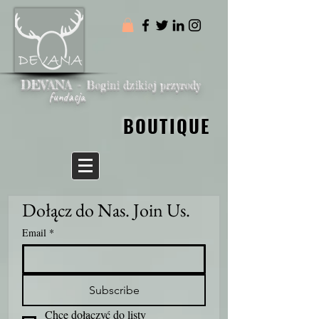
DEVANA -
Bogini dzikiej przyrody
fundacja
BOUTIQUE
BOUTIQUE
Dołącz do Nas. Join Us.
Email
*
Subscribe
Chcę dołączyć do listy 