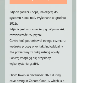
Zdjęcie jaskini Coop1, należącej do
systemu K'oox Ball. Wykonane w grudniu
2022r.
Zdjęcie jest w formacie jpg. Wymiar A4,
rozdzielczość 250px/cal.
Gdyby ktoś potrzebował innego rozmiaru
wydruku proszę o kontakt indywidualny.
Nie pobieramy za taką usługę opłaty.
Poniżej znajdują się przykłady
wykorzystania grafiki.
Photo taken in december 2022 during
cave diving in Cenote Coop 1, which is a
part of K'oox Bal system.
Photo is in jpg format. A4 dimension,
resolution 250px / inch.
If someone needs a different print size,