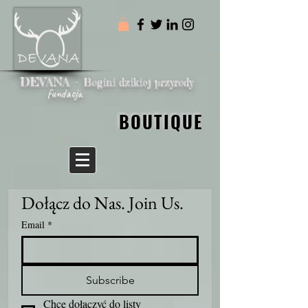
DEVANA -
Bogini dzikiej przyrody
fundacja
BOUTIQUE
BOUTIQUE
Dołącz do Nas. Join Us.
Email
*
Subscribe
Chcę dołączyć do listy 