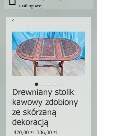
mailingowej.
Drewniany stolik
kawowy zdobiony
ze skórzaną
dekoracją
Regularna
Cena
 420,00 zł 
336,00 zł