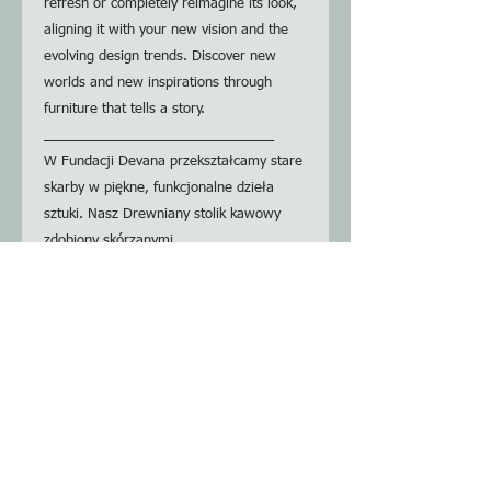
refresh or completely reimagine its look,
aligning it with your new vision and the
evolving design trends. Discover new
worlds and new inspirations through
furniture that tells a story.
______________________________
W Fundacji Devana przekształcamy stare
skarby w piękne, funkcjonalne dzieła
sztuki. Nasz Drewniany stolik kawowy
zdobiony skórzanymi
wstawkami, ucieleśnia tą misję;
specjalizujemy się w renowacji mebli,
nadając nowe życie cennym
przedmiotom. Jeśli masz ukochaną
skrzynię, krzesło, czy komodę, z którą nie
możesz się rozstać, przynieś ją do nas.
Łączymy naszą pasję do sztuki i
rzemiosła, aby odświeżyć lub całkowicie
zmienić jego wygląd, dopasowując go do