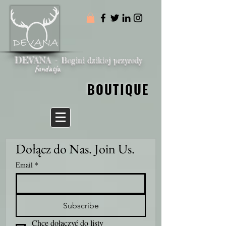
DEVANA -
Bogini dzikiej przyrody
fundacja
BOUTIQUE
BOUTIQUE
Dołącz do Nas. Join Us.
Email
*
Subscribe
Chcę dołączyć do listy 