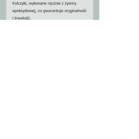
Kolczyki, wykonane ręcznie z żywicy
epoksydowej, co gwarantuje oryginalność
i trwałość.
Każdy element charakteryzuje się
unikalnym wzornictwem, które celebruje
kreatywność i więź, idealnie wpisując się
w misję Fundacji Devana, jaką jest
inspirowanie do odkrywania i pełnego
wyrażania siebie. Zaprojektowane, aby
rozbudzać ciekawość i pozwalać na
ekspresję, te przedmioty zachęcają do
odkrywania nowych perspektyw w
codziennych chwilach.
Jeśli chcesz mieć swój własny,
spersonalizowany projekt, daj nam znać,
a stworzymy coś naprawdę Twojego.
Wyrusz w podróż do nowych światów,