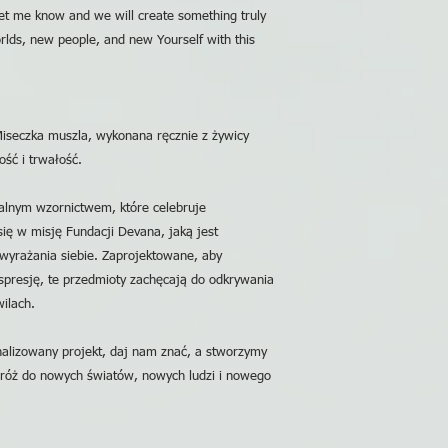
et me know and we will create something truly
lds, new people, and new Yourself with this
 Miseczka muszla, wykonana ręcznie z żywicy
ść i trwałość.
kalnym wzornictwem, które celebruje
się w misję Fundacji Devana, jaką jest
 wyrażania siebie. Zaprojektowane, aby
spresję, te przedmioty zachęcają do odkrywania
ilach.
nalizowany projekt, daj nam znać, a stworzymy
óż do nowych światów, nowych ludzi i nowego