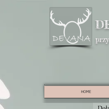
D
prz
HOME
Dołą