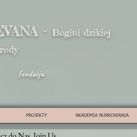
EVANA -
Bogini dzikiej
yrody
fundacja
PROJEKTY
AKADEMIA NURKOWANIA
cz do Nas. Join Us.