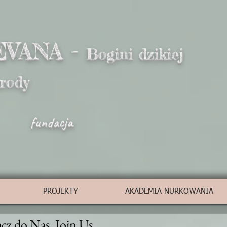
EVANA -
Bogini dzikiej
yrody
fundacja
PROJEKTY
AKADEMIA NURKOWANIA
cz do Nas. Join Us.