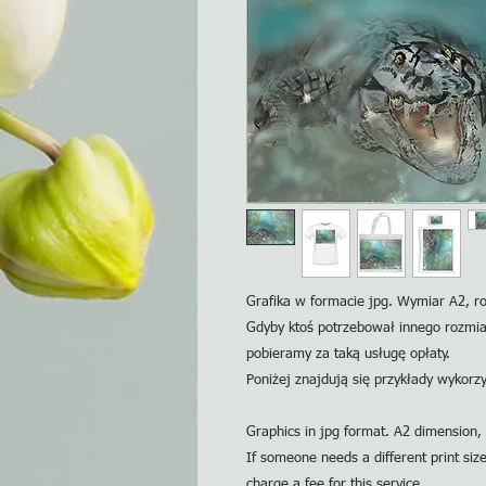
Grafika w formacie jpg. Wymiar A2, ro
Gdyby ktoś potrzebował innego rozmia
pobieramy za taką usługę opłaty.
Poniżej znajdują się przykłady wykorzys
Graphics in jpg format. A2 dimension, 
If someone needs a different print siz
charge a fee for this service.