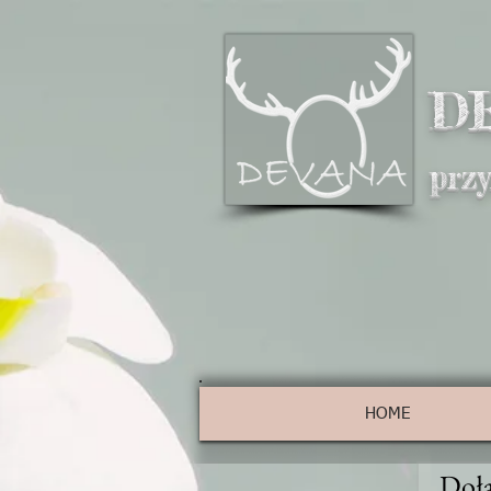
D
prz
HOME
Dołą