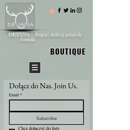
DEVANA -
Bogini dzikiej przyrody
fundacja
BOUTIQUE
BOUTIQUE
Dołącz do Nas. Join Us.
Email
*
Subscribe
Chcę dołączyć do listy 