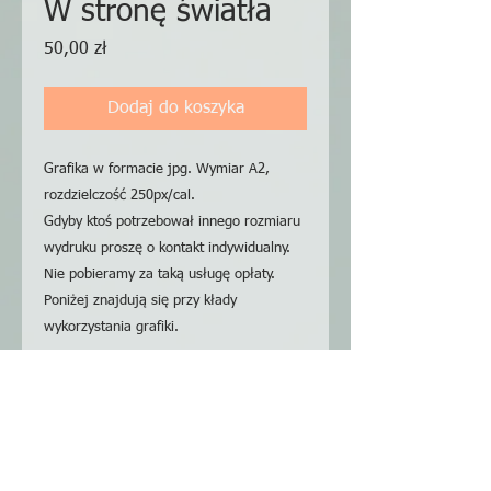
W stronę światła
Cena
50,00 zł
Dodaj do koszyka
Grafika w formacie jpg. Wymiar A2,
rozdzielczość 250px/cal.
Gdyby ktoś potrzebował innego rozmiaru
wydruku proszę o kontakt indywidualny.
Nie pobieramy za taką usługę opłaty.
Poniżej znajdują się przy kłady
wykorzystania grafiki.
Graphics in jpg format. A2 dimension,
resolution 250px / inch.
If someone needs a different print size,
please contact me individually. We do not
charge a fee for this service.