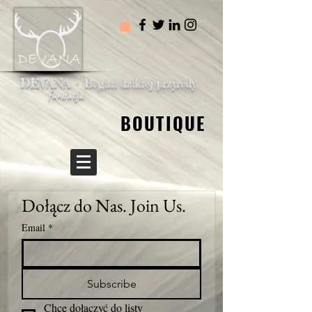
DEVANA -
Bogini dzikiej przyrody
fundacja
BOUTIQUE
BOUTIQUE
Dołącz do Nas. Join Us.
Email
*
Subscribe
Chcę dołączyć do listy 