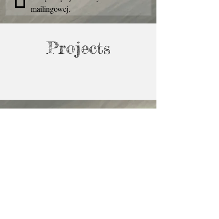
mailingowej.
Projects
FUNDACJA DEVANA
KONTO FUNDACJI DEVANA
Łódź, ul. Falista 172
37291000060000000004702564
KRS: 981266
IBAN: LT693250082637911689
NIP: 7272860559
BIC/SWIFT: REVOLT21
REGON: 522528180
Zadzwoń do
nas:
(+48)
609682476