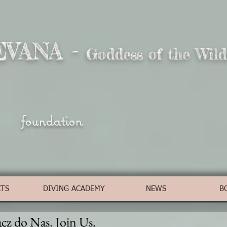
EVANA -
Goddess of the Wild
foundation
CTS
DIVING ACADEMY
NEWS
B
cz do Nas. Join Us.