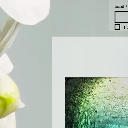
Email
*
I 